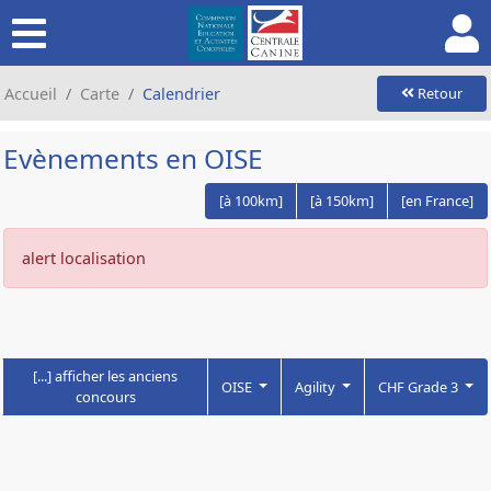
Accueil
Carte
Calendrier
Retour
Evènements en OISE
[à 100km]
[à 150km]
[en France]
alert localisation
[...] afficher les anciens
OISE
Agility
CHF Grade 3
concours