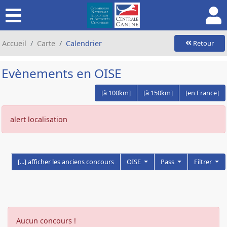
Accueil
Carte
Calendrier
Retour
Evènements en OISE
[à 100km]
[à 150km]
[en France]
alert localisation
[...] afficher les anciens concours
OISE
Pass
Filtrer
Aucun concours !