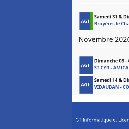
Samedi 31 & D
AGI
Bruyères le C
Novembre 202
Dimanche 08
- 
AGI
ST CYR - AMIC
Samedi 14 & D
AGI
VIDAUBAN - C
GT Informatique et Lice