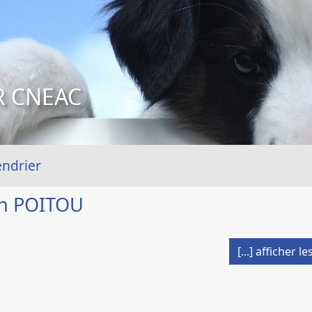
R CNEAC
endrier
n POITOU
[...] afficher 