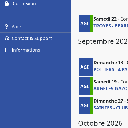
Connexion
Samedi 22
- Con
AGI
TROYES - BEAR
Aide
Contact & Support
Septembre 202
Informations
Dimanche 13
- 
AGI
POITIERS - 4'P
Samedi 19
- Con
AGI
ARGELES-GAZO
Dimanche 27
- 
AGI
SAINTES - CLU
Octobre 2026