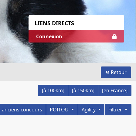
LIENS DIRECTS
Connexion
Retour
[à 100km]
[à 150km]
[en France]
les anciens concours
POITOU
Agility
Filtrer