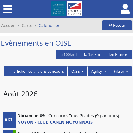
Accueil
Carte
Calendrier
Retour
Evènements en OISE
[à 100km]
[à 150km]
[en France]
[...] afficher les anciens concours
OISE
Agility
Filtrer
Août 2026
Dimanche 09
- Concours Tous Grades (9 parcours)
AGI
NOYON - CLUB CANIN NOYONNAIS