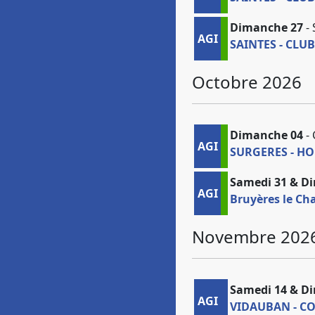
Dimanche 27
- 
AGI
SAINTES - CLU
Octobre 2026
Dimanche 04
- 
AGI
SURGERES - H
Samedi 31 & D
AGI
Bruyères le C
Novembre 202
Samedi 14 & D
AGI
VIDAUBAN - C