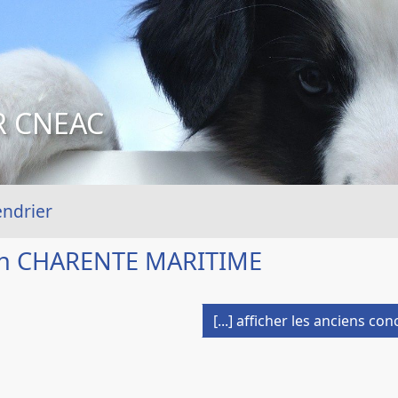
R CNEAC
endrier
en CHARENTE MARITIME
[...] afficher les anciens co