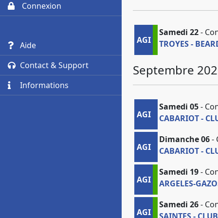
Connexion
Samedi 22
- Con
AGI
TROYES - BEAR
Aide
Contact & Support
Septembre 202
Informations
Samedi 05
- Co
AGI
CABARIOT - CL
Dimanche 06
- 
AGI
CABARIOT - CL
Samedi 19
- Con
AGI
ARGELES-GAZO
Samedi 26
- Co
AGI
SAINTES - CLU