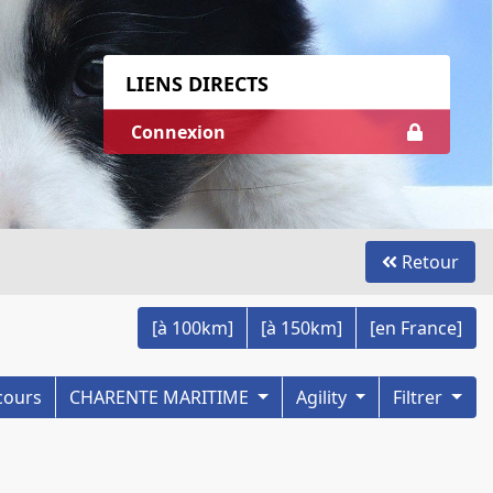
LIENS DIRECTS
Connexion
Retour
[à 100km]
[à 150km]
[en France]
ncours
CHARENTE MARITIME
Agility
Filtrer