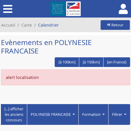
Accueil
Carte
Calendrier
Retour
Evènements en POLYNESIE
FRANCAISE
[à 100km]
[à 150km]
[en France]
alert localisation
[...] afficher
les anciens
POLYNESIE FRANCAISE
Formation
Filtrer
concours