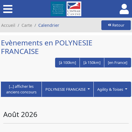
Accueil
Carte
Calendrier
Retour
Evènements en POLYNESIE
FRANCAISE
[à 100km]
[à 150km]
[en France]
[...] afficher les
POLYNESIE FRANCAISE
Agility & Toises
anciens concours
Août 2026