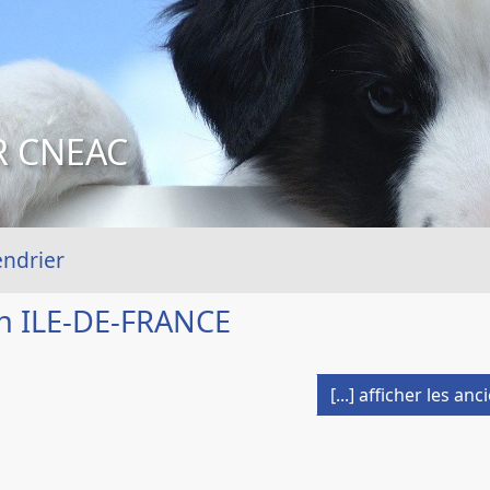
R CNEAC
endrier
n ILE-DE-FRANCE
[...] afficher les a