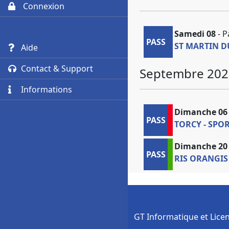
Connexion
Samedi 08
- P
PASS
ST MARTIN D
Aide
Contact & Support
Septembre 202
Informations
Dimanche 06
PASS
TORCY - SPOR
Dimanche 20
PASS
RIS ORANGIS
GT Informatique et Lice