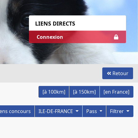
LIENS DIRECTS
Connexion
Retour
[à 100km]
[à 150km]
[en France]
nciens concours
ILE-DE-FRANCE
Pass
Filtrer