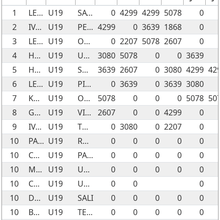
1
LEFORESTIER CHARLOTTE
U19
SATIVA
0
4299
4299
5078
0
2
IVARS LISA
U19
PEPSY
4299
0
3639
1868
0
3
LE ROY ALANN
U19
OULGA
0
2207
5078
2607
0
4
HOFMAN CAMILLE
U19
UP TO THE STARS
3080
5078
0
0
3639
5
HOFMAN CAMILLE
U19
SUNNY
3639
2607
0
3080
4299
42
6
LEBEC LECLERE MÉLISSE
U19
PIXEL
0
3639
0
3639
3080
7
KHALEF CONTRERAS LÉIANE
U19
OLBLACK
5078
0
0
0
5078
50
8
GOBY LUDIVINE
U19
VIVA BABY GIRL
2607
0
0
4299
0
9
IVARS LISA
U19
TOKYO BLACK
0
3080
0
2207
0
10
PARIS YSALYNE
U19
RUMBA
0
0
0
0
0
10
CHEVRIER EMMA
U19
PAILLETTE
0
0
0
0
0
10
MEJEAN EMILIE
U19
UNIQUE EDITION
0
0
0
0
0
10
CHARONNAT MARGOT
U19
UMIKO
0
0
0
10
DUMUR LISA
U19
SALI
0
0
0
0
0
10
BALDUZZI AXEL
U19
TESS
0
0
0
0
0