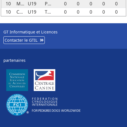
10
MEJEAN EMILIE
U19
POCKET
0
0
0
0
0
10
CHEVRIER EMMA
U19
TOUKA
0
0
0
0
0
GT Informatique et Licences
Contacter le GTIL
partenaires