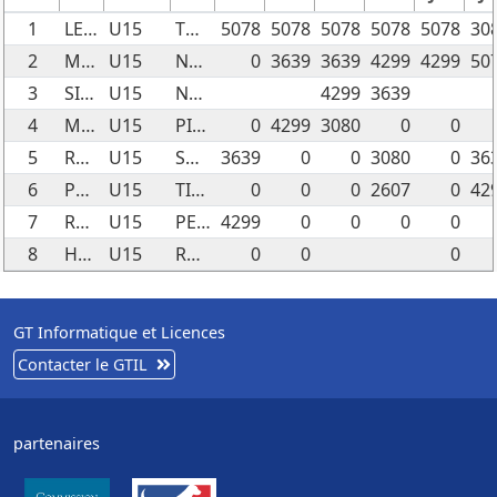
1
LECLERCQ BENJAMIN
U15
TONIC BLACK
5078
5078
5078
5078
5078
30
2
MAITRE AINHOA
U15
NUTS ABOUT YOU
0
3639
3639
4299
4299
50
3
SIMON TIMEO
U15
NEO
4299
3639
4
MAITRE AINHOA
U15
PIOU MY LUCKY CHARM
0
4299
3080
0
0
5
ROBERT ELYSEA
U15
SHOWTIME PRICELESS
3639
0
0
3080
0
36
6
PROMPT PEYREFORT ALICE
U15
TILH BUGEL-NOZ
0
0
0
2607
0
42
7
ROBERT ELYSEA
U15
PEPPER DIT PIKA-PIKA
4299
0
0
0
0
8
HORRACH COLINE
U15
RAINBOW STAR
0
0
0
GT Informatique et Licences
Contacter le GTIL
partenaires