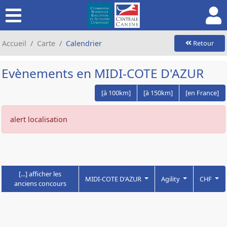
Accueil
Carte
Calendrier
Retour
Evènements en MIDI-COTE D'AZUR
[à 100km]
[à 150km]
[en France]
alert localisation
[...] afficher les
MIDI-COTE D'AZUR
Agility
CHF
anciens concours