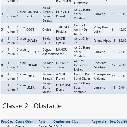
chien
1
Jean-Marie
Euphemie
Bouvier
Ac De Ham
2
Classe
LOOPING /
Bernois /
BONVILLE
4
Sous
Lorraine
18
52.00
chiens
1
NEIGE
Bouvier
Pascal
Varsberg
Bernois
Centre Ec
1
Classe
THIESSET
Velay Haute
5
ODIN
Croise
Agility De
9
43.00
chien
1
Fabiola
Loire
Bains
1
Classe
Border
MAIRE
A'croc Chien
6
MARLEY
Rhone-Alpes
13
32.00
chien
1
Collie
Cyrille
74
Ac De Ham
1
Classe
Dogue
MAHOU
7
PAPILLON
Sous
Lorraine
10
23.00
chien
1
Allemand
Serge
Varsberg
Ac Des
1
Classe
Bouvier
GOUVRY
Charente
8
LOKTAR
Carrieres
12
20.00
chien
1
Bernois
Thierry
Maritime
Noires
1
Classe
Bouvier
AZIERE
Esc Ujb De
Champagne-
9
LORD
11
23.00
chien
1
Bernois
Francis
Saint-Dizier
Ardenne
Berger
Ac De Ham
1
Classe
DEMANGE
MILKA
Blanc
Sous
Lorraine
15
0.00
chien
1
Denis
Suisse
Varsberg
Classe 2 : Obstacle
Pos.
Cat.
Classe
Chien
Race
Conducteur
Club
Regionale
Dos.
Qualifi
1
Classe
Berger De
DOLLÉ