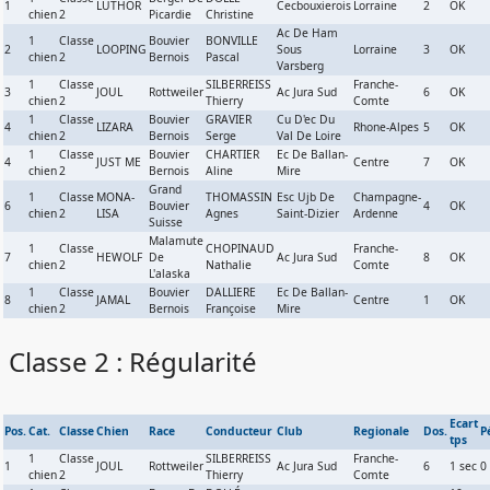
1
LUTHOR
Cecbouxierois
Lorraine
2
OK
chien
2
Picardie
Christine
Ac De Ham
1
Classe
Bouvier
BONVILLE
2
LOOPING
Sous
Lorraine
3
OK
chien
2
Bernois
Pascal
Varsberg
1
Classe
SILBERREISS
Franche-
3
JOUL
Rottweiler
Ac Jura Sud
6
OK
chien
2
Thierry
Comte
1
Classe
Bouvier
GRAVIER
Cu D'ec Du
4
LIZARA
Rhone-Alpes
5
OK
chien
2
Bernois
Serge
Val De Loire
1
Classe
Bouvier
CHARTIER
Ec De Ballan-
4
JUST ME
Centre
7
OK
chien
2
Bernois
Aline
Mire
Grand
1
Classe
MONA-
THOMASSIN
Esc Ujb De
Champagne-
6
Bouvier
4
OK
chien
2
LISA
Agnes
Saint-Dizier
Ardenne
Suisse
Malamute
1
Classe
CHOPINAUD
Franche-
7
HEWOLF
De
Ac Jura Sud
8
OK
chien
2
Nathalie
Comte
L'alaska
1
Classe
Bouvier
DALLIERE
Ec De Ballan-
8
JAMAL
Centre
1
OK
chien
2
Bernois
Françoise
Mire
Classe 2 : Régularité
Ecart
Pos.
Cat.
Classe
Chien
Race
Conducteur
Club
Regionale
Dos.
P
tps
1
Classe
SILBERREISS
Franche-
1
JOUL
Rottweiler
Ac Jura Sud
6
1 sec
0
chien
2
Thierry
Comte