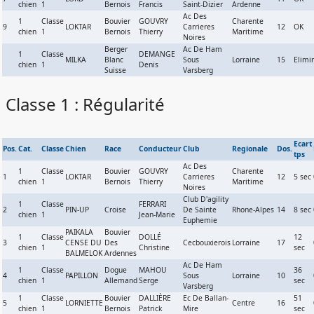
chien
1
Bernois
Francis
Saint-Dizier
Ardenne
Ac Des
1
Classe
Bouvier
GOUVRY
Charente
9
LOKTAR
Carrieres
12
OK
chien
1
Bernois
Thierry
Maritime
Noires
Berger
Ac De Ham
1
Classe
DEMANGE
MILKA
Blanc
Sous
Lorraine
15
Elimi
chien
1
Denis
Suisse
Varsberg
Classe 1 : Régularité
Ecart
Pos.
Cat.
Classe
Chien
Race
Conducteur
Club
Regionale
Dos.
tps
Ac Des
1
Classe
Bouvier
GOUVRY
Charente
1
LOKTAR
Carrieres
12
5 sec
chien
1
Bernois
Thierry
Maritime
Noires
Club D'agility
1
Classe
FERRARI
2
PIN-UP
Croise
De Sainte
Rhone-Alpes
14
8 sec
chien
1
Jean-Marie
Euphemie
PAIKALA
Bouvier
1
Classe
DOLLÉ
12
3
CENSE DU
Des
Cecbouxierois
Lorraine
17
chien
1
Christine
sec
BALMELOK
Ardennes
Ac De Ham
1
Classe
Dogue
MAHOU
36
4
PAPILLON
Sous
Lorraine
10
chien
1
Allemand
Serge
sec
Varsberg
1
Classe
Bouvier
DALLIÈRE
Ec De Ballan-
51
5
LORNIETTE
Centre
16
chien
1
Bernois
Patrick
Mire
sec