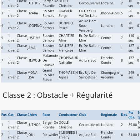
1
Classe
Berger De
DOLLÉ
10
2
LUTHOR
Cecbouxierois
Lorraine
2
0
chien
2
Picardie
Christine
sec
1
Classe
Bouvier
GRAVIER
Cu D'ec Du
26
3
LIZARA
Rhone-Alpes
5
0
chien
2
Bernois
Serge
Val De Loire
sec
Ac De Ham
1
Classe
Bouvier
BONVILLE
70
4
LOOPING
Sous
Lorraine
3
0
chien
2
Bernois
Pascal
sec
Varsberg
1
Classe
Bouvier
CHARTIER
Ec De Ballan-
110
5
JUST ME
Centre
7
0
chien
2
Bernois
Aline
Mire
sec
1
Classe
Bouvier
DALLIERE
Ec De Ballan-
127
6
JAMAL
Centre
1
0
chien
2
Bernois
Françoise
Mire
sec
Malamute
1
Classe
CHOPINAUD
Franche-
177
7
HEWOLF
De
Ac Jura Sud
8
0
chien
2
Nathalie
Comte
sec
L'alaska
Grand
1
Classe
MONA-
THOMASSIN
Esc Ujb De
Champagne-
249
8
Bouvier
4
0
chien
2
LISA
Agnes
Saint-Dizier
Ardenne
sec
Suisse
Classe 2 : Obstacle + Régularité
Pts
E
Pos.
Cat.
Classe
Chien
Race
Conducteur
Club
Regionale
Dos.
obs.
t
1
Classe
Berger De
DOLLÉ
1
1
LUTHOR
Cecbouxierois
Lorraine
2
59.00
chien
2
Picardie
Christine
s
1
Classe
SILBERREISS
Franche-
2
JOUL
Rottweiler
Ac Jura Sud
6
51.00
1
chien
2
Thierry
Comte