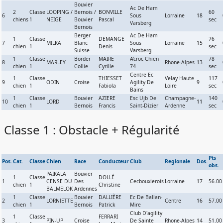
Bouvier
Ac De Ham
2
Classe
LOOPING /
Bernois /
BONVILLE
60
6
Sous
Lorraine
18
chiens
1
NEIGE
Bouvier
Pascal
sec
Varsberg
Bernois
Berger
Ac De Ham
1
Classe
DEMANGE
76
7
MILKA
Blanc
Sous
Lorraine
15
chien
1
Denis
sec
Suisse
Varsberg
1
Classe
Border
MAIRE
A'croc Chien
78
8
MARLEY
Rhone-Alpes
13
chien
1
Collie
Cyrille
74
sec
Centre Ec
1
Classe
THIESSET
Velay Haute
117
9
ODIN
Croise
Agility De
9
chien
1
Fabiola
Loire
sec
Bains
1
Classe
Bouvier
AZIERE
Esc Ujb De
Champagne-
140
10
LORD
11
chien
1
Bernois
Francis
Saint-Dizier
Ardenne
sec
Classe 1 : Obstacle + Régularité
Pts
Pos.
Cat.
Classe
Chien
Race
Conducteur
Club
Regionale
Dos.
obs.
PAIKALA
Bouvier
1
Classe
DOLLÉ
1
CENSE DU
Des
Cecbouxierois
Lorraine
17
56.00
chien
1
Christine
BALMELOK
Ardennes
1
Classe
Bouvier
DALLIÈRE
Ec De Ballan-
2
LORNIETTE
Centre
16
57.00
chien
1
Bernois
Patrick
Mire
Club D'agility
1
Classe
FERRARI
3
PIN-UP
Croise
De Sainte
Rhone-Alpes
14
51.00