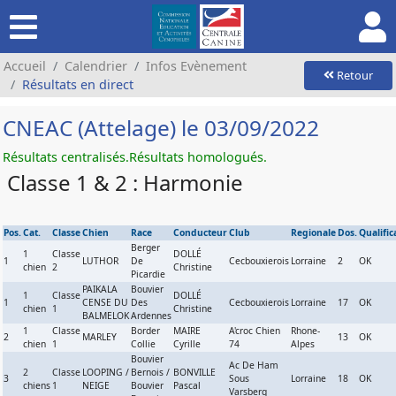
Accueil
Calendrier
Infos Evènement
Retour
Résultats en direct
CNEAC (Attelage) le 03/09/2022
Résultats centralisés.
Résultats homologués.
Classe 1 & 2 : Harmonie
Pos.
Cat.
Classe
Chien
Race
Conducteur
Club
Regionale
Dos.
Qualifica
Berger
1
Classe
DOLLÉ
1
LUTHOR
De
Cecbouxierois
Lorraine
2
OK
chien
2
Christine
Picardie
PAIKALA
Bouvier
1
Classe
DOLLÉ
1
CENSE DU
Des
Cecbouxierois
Lorraine
17
OK
chien
1
Christine
BALMELOK
Ardennes
1
Classe
Border
MAIRE
A'croc Chien
Rhone-
2
MARLEY
13
OK
chien
1
Collie
Cyrille
74
Alpes
Bouvier
Ac De Ham
2
Classe
LOOPING /
Bernois /
BONVILLE
3
Sous
Lorraine
18
OK
chiens
1
NEIGE
Bouvier
Pascal
Varsberg