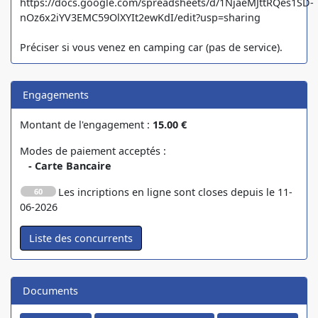
https://docs.google.com/spreadsheets/d/1NjaeMJttRQes1SD-
nOz6x2iYV3EMC59OlXYIt2ewKdI/edit?usp=sharing
Préciser si vous venez en camping car (pas de service).
Engagements
Montant de l'engagement :
15.00 €
Modes de paiement acceptés :
- Carte Bancaire
Les incriptions en ligne sont closes depuis le 11-
60
06-2026
Documents