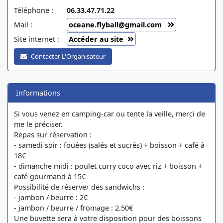
Téléphone :
06.33.47.71.22
Mail :
oceane.flyball@gmail.com
Site internet :
Accéder au site
Contacter L'Organisateur
Informations
Si vous venez en camping-car ou tente la veille, merci de
me le préciser.
Repas sur réservation :
- samedi soir : fouées (salés et sucrés) + boisson + café à
18€
- dimanche midi : poulet curry coco avec riz + boisson +
café gourmand à 15€
Possibilité de réserver des sandwichs :
- jambon / beurre : 2€
- jambon / beurre / fromage : 2.50€
Une buvette sera à votre disposition pour des boissons