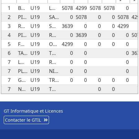
1
BOBINEAU CLEMENCE
U19
LOUNA
5078
4299
5078
5078
0
2
PINTO TIM
U19
SAIKO
0
5078
0
0
5078
42
3
ROYERE ELISA
U19
SUNSHINE
3639
0
0
0
4299
4
PIERREL LUCIE
U19
ROSIE
0
3639
0
0
0
50
5
FOURES FLAVY
U19
ORA
4299
0
0
0
0
6
TARANTOLA NINON
U19
TOBY
0
0
0
36
7
LOPEZ CHLÉA
U19
RAFALE
0
0
0
7
PLAIZE LISE
U19
NIAKA-NIAK
0
0
0
7
GARCIA AINHOA
U19
TRICI BLUE
0
0
0
0
0
7
NEAU VICTORIA
U19
TOXIC
0
0
GT Informatique et Licences
Contacter le GTIL