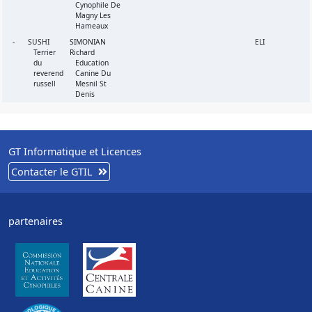
Cynophile De
Magny Les
Hameaux
-
SUSHI
SIMONIAN
ELI
Terrier
Richard
du
Education
reverend
Canine Du
russell
Mesnil St
Denis
GT Informatique et Licences
Contacter le GTIL
partenaires