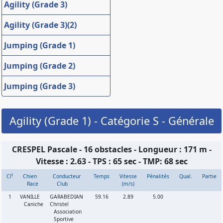
Agility (Grade 3)
Agility (Grade 3)(2)
Jumping (Grade 1)
Jumping (Grade 2)
Jumping (Grade 3)
Agility (Grade 1) - Catégorie S - Générale
CRESPEL Pascale - 16 obstacles - Longueur : 171 m -
Vitesse : 2.63 - TPS : 65 sec - TMP: 68 sec
t
Cl
Chien
Conducteur
Temps
Vitesse
Pénalités
Qual.
Partie
Race
Club
(m/s)
1
VANILLE
GARABEDIAN
59.16
2.89
5.00
Caniche
Christel
Association
Sportive