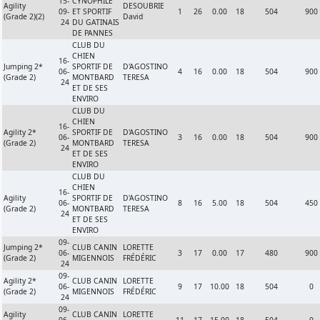
15-
CYNOPHILE
Agility
DESOUBRIE
09-
ET SPORTIF
1
26
0.00
18
504
900
(Grade 2)(2)
David
24
DU GATINAIS
DE PANNES
CLUB DU
CHIEN
16-
Jumping 2*
SPORTIF DE
D'AGOSTINO
06-
4
16
0.00
18
504
900
(Grade 2)
MONTBARD
TERESA
24
ET DE SES
ENVIRO
CLUB DU
CHIEN
16-
Agility 2*
SPORTIF DE
D'AGOSTINO
06-
3
16
0.00
18
504
900
(Grade 2)
MONTBARD
TERESA
24
ET DE SES
ENVIRO
CLUB DU
CHIEN
16-
Agility
SPORTIF DE
D'AGOSTINO
06-
8
16
5.00
18
504
450
(Grade 2)
MONTBARD
TERESA
24
ET DE SES
ENVIRO
09-
Jumping 2*
CLUB CANIN
LORETTE
06-
3
17
0.00
17
480
900
(Grade 2)
MIGENNOIS
FRÉDÉRIC
24
09-
Agility 2*
CLUB CANIN
LORETTE
06-
9
17
10.00
18
504
0
(Grade 2)
MIGENNOIS
FRÉDÉRIC
24
09-
Agility
CLUB CANIN
LORETTE