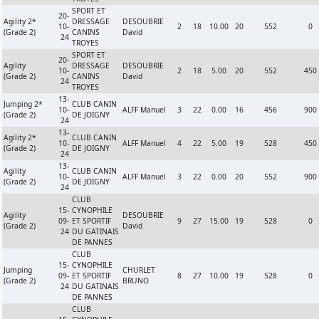
SPORT ET
20-
Agility 2*
DRESSAGE
DESOUBRIE
10-
2
18
10.00
20
552
0
(Grade 2)
CANINS
David
24
TROYES
SPORT ET
20-
Agility
DRESSAGE
DESOUBRIE
10-
2
18
5.00
20
552
450
(Grade 2)
CANINS
David
24
TROYES
13-
Jumping 2*
CLUB CANIN
10-
ALFF Manuel
3
22
0.00
16
456
900
(Grade 2)
DE JOIGNY
24
13-
Agility 2*
CLUB CANIN
10-
ALFF Manuel
4
22
5.00
19
528
450
(Grade 2)
DE JOIGNY
24
13-
Agility
CLUB CANIN
10-
ALFF Manuel
3
22
0.00
20
552
900
(Grade 2)
DE JOIGNY
24
CLUB
15-
CYNOPHILE
Agility
DESOUBRIE
09-
ET SPORTIF
9
27
15.00
19
528
0
(Grade 2)
David
24
DU GATINAIS
DE PANNES
CLUB
15-
CYNOPHILE
Jumping
CHURLET
09-
ET SPORTIF
8
27
10.00
19
528
0
(Grade 2)
BRUNO
24
DU GATINAIS
DE PANNES
CLUB