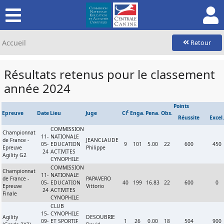
Accueil
Retour
Résultats retenus pour le classement
année 2024
Points
t
Epreuve
Date
Lieu
Juge
Cl
Enga.
Pena.
Obs.
Réussite
Excel.
COMMISSION
Championnat
11-
NATIONALE
de France -
JEANCLAUDE
05-
EDUCATION
9
101
5.00
22
600
450
Epreuve
Philippe
24
ACTIVITES
Agility G2
CYNOPHILE
COMMISSION
Championnat
11-
NATIONALE
de France -
PAPAVERO
05-
EDUCATION
40
199
16.83
22
600
0
Epreuve
Vittorio
24
ACTIVITES
Finale
CYNOPHILE
CLUB
15-
CYNOPHILE
Agility
DESOUBRIE
09-
ET SPORTIF
1
26
0.00
18
504
900