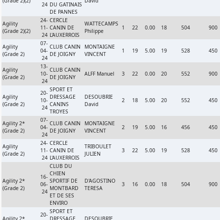
(Grade 2)(2)
David
24
DU GATINAIS
DE PANNES
24-
CERCLE
Agility
WATTECAMPS
11-
CANIN DE
1
22
0.00
18
504
900
(Grade 2)(2)
Philippe
24
L'AUXERROIS
07-
Agility
CLUB CANIN
MONTAIGNE
04-
1
19
5.00
19
528
450
(Grade 2)
DE JOIGNY
VINCENT
24
13-
Agility
CLUB CANIN
10-
ALFF Manuel
3
22
0.00
20
552
900
(Grade 2)
DE JOIGNY
24
SPORT ET
20-
Agility
DRESSAGE
DESOUBRIE
10-
2
18
5.00
20
552
450
(Grade 2)
CANINS
David
24
TROYES
07-
Agility 2*
CLUB CANIN
MONTAIGNE
04-
2
19
5.00
16
456
450
(Grade 2)
DE JOIGNY
VINCENT
24
24-
CERCLE
Agility
TRIBOULET
11-
CANIN DE
3
22
5.00
19
528
450
(Grade 2)
JULIEN
24
L'AUXERROIS
CLUB DU
CHIEN
16-
Agility 2*
SPORTIF DE
D'AGOSTINO
06-
3
16
0.00
18
504
900
(Grade 2)
MONTBARD
TERESA
24
ET DE SES
ENVIRO
SPORT ET
20-
Agility 2*
DRESSAGE
DESOUBRIE