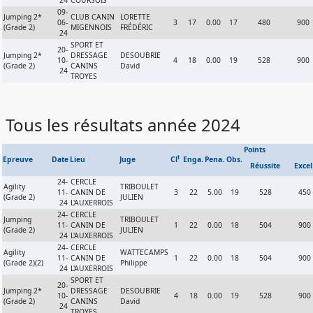
24
COURSOIS
09-
Jumping 2*
CLUB CANIN
LORETTE
06-
3
17
0.00
17
480
900
(Grade 2)
MIGENNOIS
FRÉDÉRIC
24
SPORT ET
20-
Jumping 2*
DRESSAGE
DESOUBRIE
10-
4
18
0.00
19
528
900
(Grade 2)
CANINS
David
24
TROYES
Tous les résultats année 2024
Points
t
Epreuve
Date
Lieu
Juge
Cl
Enga.
Pena.
Obs.
Réussite
Excel
24-
CERCLE
Agility
TRIBOULET
11-
CANIN DE
3
22
5.00
19
528
450
(Grade 2)
JULIEN
24
L'AUXERROIS
24-
CERCLE
Jumping
TRIBOULET
11-
CANIN DE
1
22
0.00
18
504
900
(Grade 2)
JULIEN
24
L'AUXERROIS
24-
CERCLE
Agility
WATTECAMPS
11-
CANIN DE
1
22
0.00
18
504
900
(Grade 2)(2)
Philippe
24
L'AUXERROIS
SPORT ET
20-
Jumping 2*
DRESSAGE
DESOUBRIE
10-
4
18
0.00
19
528
900
(Grade 2)
CANINS
David
24
TROYES