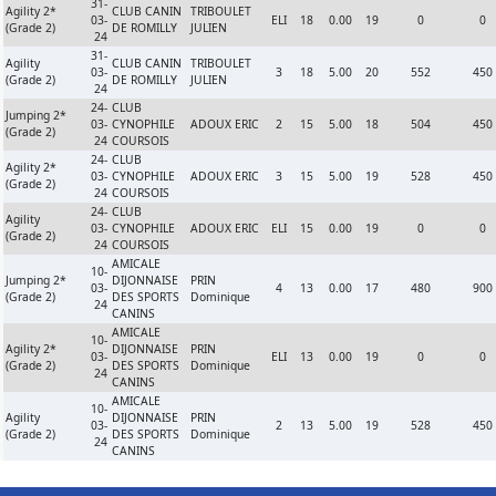
31-
Agility 2*
CLUB CANIN
TRIBOULET
03-
ELI
18
0.00
19
0
0
(Grade 2)
DE ROMILLY
JULIEN
24
31-
Agility
CLUB CANIN
TRIBOULET
03-
3
18
5.00
20
552
450
(Grade 2)
DE ROMILLY
JULIEN
24
24-
CLUB
Jumping 2*
03-
CYNOPHILE
ADOUX ERIC
2
15
5.00
18
504
450
(Grade 2)
24
COURSOIS
24-
CLUB
Agility 2*
03-
CYNOPHILE
ADOUX ERIC
3
15
5.00
19
528
450
(Grade 2)
24
COURSOIS
24-
CLUB
Agility
03-
CYNOPHILE
ADOUX ERIC
ELI
15
0.00
19
0
0
(Grade 2)
24
COURSOIS
AMICALE
10-
Jumping 2*
DIJONNAISE
PRIN
03-
4
13
0.00
17
480
900
(Grade 2)
DES SPORTS
Dominique
24
CANINS
AMICALE
10-
Agility 2*
DIJONNAISE
PRIN
03-
ELI
13
0.00
19
0
0
(Grade 2)
DES SPORTS
Dominique
24
CANINS
AMICALE
10-
Agility
DIJONNAISE
PRIN
03-
2
13
5.00
19
528
450
(Grade 2)
DES SPORTS
Dominique
24
CANINS