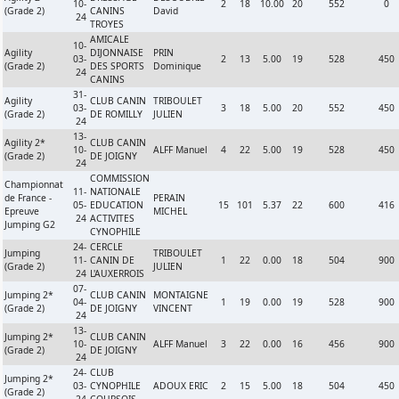
10-
2
18
10.00
20
552
0
(Grade 2)
CANINS
David
24
TROYES
AMICALE
10-
Agility
DIJONNAISE
PRIN
03-
2
13
5.00
19
528
450
(Grade 2)
DES SPORTS
Dominique
24
CANINS
31-
Agility
CLUB CANIN
TRIBOULET
03-
3
18
5.00
20
552
450
(Grade 2)
DE ROMILLY
JULIEN
24
13-
Agility 2*
CLUB CANIN
10-
ALFF Manuel
4
22
5.00
19
528
450
(Grade 2)
DE JOIGNY
24
COMMISSION
Championnat
11-
NATIONALE
de France -
PERAIN
05-
EDUCATION
15
101
5.37
22
600
416
Epreuve
MICHEL
24
ACTIVITES
Jumping G2
CYNOPHILE
24-
CERCLE
Jumping
TRIBOULET
11-
CANIN DE
1
22
0.00
18
504
900
(Grade 2)
JULIEN
24
L'AUXERROIS
07-
Jumping 2*
CLUB CANIN
MONTAIGNE
04-
1
19
0.00
19
528
900
(Grade 2)
DE JOIGNY
VINCENT
24
13-
Jumping 2*
CLUB CANIN
10-
ALFF Manuel
3
22
0.00
16
456
900
(Grade 2)
DE JOIGNY
24
24-
CLUB
Jumping 2*
03-
CYNOPHILE
ADOUX ERIC
2
15
5.00
18
504
450
(Grade 2)