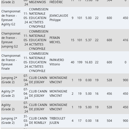
06-
11
17
15.00
18
504
0
(Grade 2)
MIGENNOIS
FRÉDÉRIC
24
COMMISSION
Championnat
11-
NATIONALE
de France -
JEANCLAUDE
05-
EDUCATION
9
101
5.00
22
600
450
Epreuve
Philippe
24
ACTIVITES
Agility G2
CYNOPHILE
COMMISSION
Championnat
11-
NATIONALE
de France -
PERAIN
05-
EDUCATION
15
101
5.37
22
600
416
Epreuve
MICHEL
24
ACTIVITES
Jumping G2
CYNOPHILE
COMMISSION
Championnat
11-
NATIONALE
de France -
PAPAVERO
05-
EDUCATION
40
199
16.83
22
600
0
Epreuve
Vittorio
24
ACTIVITES
Finale
CYNOPHILE
07-
Jumping 2*
CLUB CANIN
MONTAIGNE
04-
1
19
0.00
19
528
900
(Grade 2)
DE JOIGNY
VINCENT
24
07-
Agility 2*
CLUB CANIN
MONTAIGNE
04-
2
19
5.00
16
456
450
(Grade 2)
DE JOIGNY
VINCENT
24
07-
Agility
CLUB CANIN
MONTAIGNE
04-
1
19
5.00
19
528
450
(Grade 2)
DE JOIGNY
VINCENT
24
31-
Jumping 2*
CLUB CANIN
TRIBOULET
03-
4
17
0.00
18
504
900
(Grade 2)
DE ROMILLY
JULIEN
24