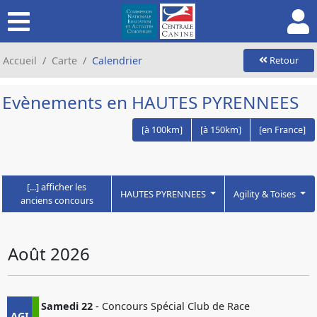
Accueil
Carte
Calendrier
Retour
Evènements en HAUTES PYRENNEES
[à 100km]
[à 150km]
[en France]
[...] afficher les
HAUTES PYRENNEES
Agility & Toises
anciens concours
Août 2026
Samedi 22
- Concours Spécial Club de Race
AGI