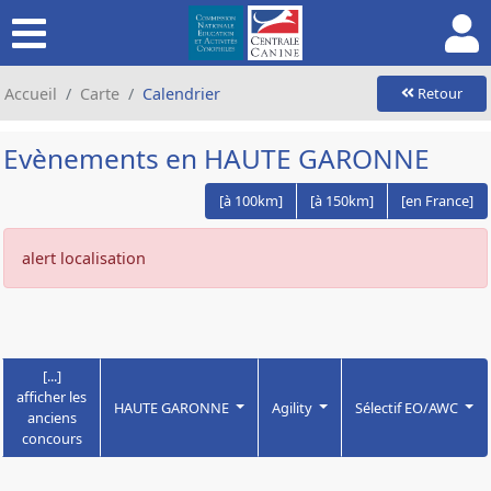
Accueil
Carte
Calendrier
Retour
Evènements en HAUTE GARONNE
[à 100km]
[à 150km]
[en France]
alert localisation
[...]
afficher les
HAUTE GARONNE
Agility
Sélectif EO/AWC
anciens
concours