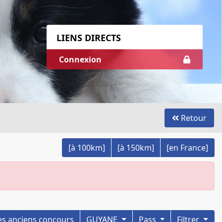
LIENS DIRECTS
Connexion
Retour
[à 100km]
[à 150km]
[en France]
r les anciens concours
GUYANE
Pass
Filtrer