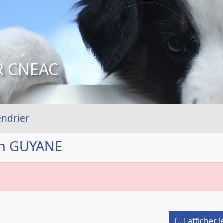
R CNEAC
endrier
en GUYANE
[...] affiche