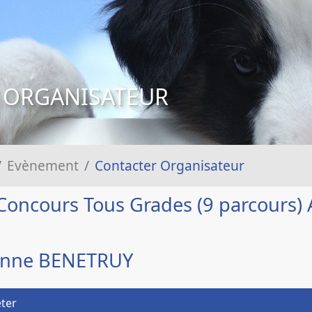
 ORGANISATEUR
Evènement
Contacter Organisateur
Concours Tous Grades (9 parcours)
rinne BENETRUY
ter