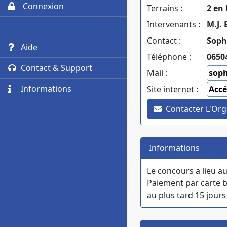
Connexion
Terrains :
2 en 
Intervenants :
M.J.
Contact :
Soph
Aide
Téléphone :
0650
Contact & Support
Mail :
sop
Informations
Site internet :
Accé
Contacter L'Org
Informations
Le concours a lieu a
Paiement par carte b
au plus tard 15 jours 