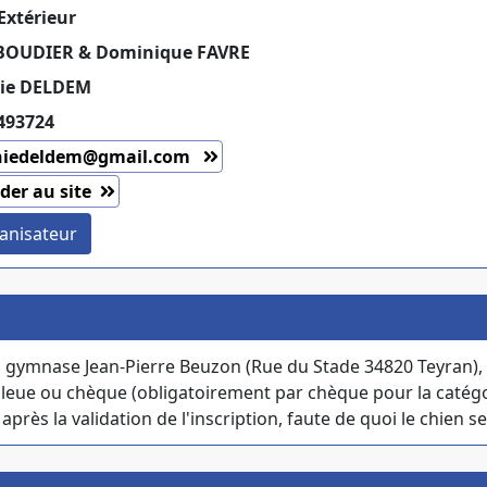
Extérieur
 BOUDIER & Dominique FAVRE
ie DELDEM
493724
hiedeldem@gmail.com
der au site
anisateur
u gymnase Jean-Pierre Beuzon (Rue du Stade 34820 Teyran), 
leue ou chèque (obligatoirement par chèque pour la catégor
après la validation de l'inscription, faute de quoi le chien se