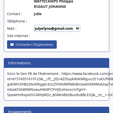
WATTECAMPS Philippe
RIGAUT JOHANNE
Contact :
Julie
Téléphone :
Mail :
julyelyna@gmail.com
Site internet :
Contacter L'Organisateur
Informations
Voici le lien FB de l'évènement : https://www.facebook.com/pr
id=61574351619123&__cft__[0]=AZZtuykReKM6jjuczD1uKUfVX8
gvbWH3YBlzZAnKRggkcKzsZhN0dWlW6iBmzwXSM0WvA2ayTxB
mbaKFzbWIMNzwuKWdPCPHJDohesxcmTgHY-
SpewHnRxpvDls3AYqWDz_8GMmBXzBux8u8BLEiQ&__tn__=-U
Engagements